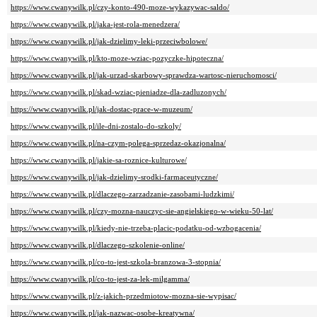
https://www.cwanywilk.pl/czy-konto-490-moze-wykazywac-saldo/
https://www.cwanywilk.pl/jaka-jest-rola-menedzera/
https://www.cwanywilk.pl/jak-dzielimy-leki-przeciwbolowe/
https://www.cwanywilk.pl/kto-moze-wziac-pozyczke-hipoteczna/
https://www.cwanywilk.pl/jak-urzad-skarbowy-sprawdza-wartosc-nieruchomosci/
https://www.cwanywilk.pl/skad-wziac-pieniadze-dla-zadluzonych/
https://www.cwanywilk.pl/jak-dostac-prace-w-muzeum/
https://www.cwanywilk.pl/ile-dni-zostalo-do-szkoly/
https://www.cwanywilk.pl/na-czym-polega-sprzedaz-okazjonalna/
https://www.cwanywilk.pl/jakie-sa-roznice-kulturowe/
https://www.cwanywilk.pl/jak-dzielimy-srodki-farmaceutyczne/
https://www.cwanywilk.pl/dlaczego-zarzadzanie-zasobami-ludzkimi/
https://www.cwanywilk.pl/czy-mozna-nauczyc-sie-angielskiego-w-wieku-50-lat/
https://www.cwanywilk.pl/kiedy-nie-trzeba-placic-podatku-od-wzbogacenia/
https://www.cwanywilk.pl/dlaczego-szkolenie-online/
https://www.cwanywilk.pl/co-to-jest-szkola-branzowa-3-stopnia/
https://www.cwanywilk.pl/co-to-jest-za-lek-milgamma/
https://www.cwanywilk.pl/z-jakich-przedmiotow-mozna-sie-wypisac/
https://www.cwanywilk.pl/jak-nazwac-osobe-kreatywna/