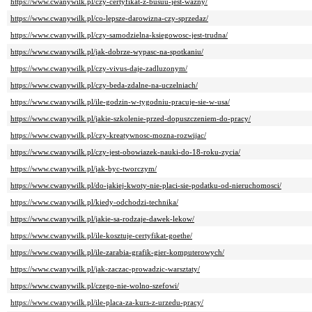
https://www.cwanywilk.pl/czy-certyfikat-z-busuu-jest-wazny/
https://www.cwanywilk.pl/co-lepsze-darowizna-czy-sprzedaz/
https://www.cwanywilk.pl/czy-samodzielna-ksiegowosc-jest-trudna/
https://www.cwanywilk.pl/jak-dobrze-wypasc-na-spotkaniu/
https://www.cwanywilk.pl/czy-vivus-daje-zadluzonym/
https://www.cwanywilk.pl/czy-beda-zdalne-na-uczelniach/
https://www.cwanywilk.pl/ile-godzin-w-tygodniu-pracuje-sie-w-usa/
https://www.cwanywilk.pl/jakie-szkolenie-przed-dopuszczeniem-do-pracy/
https://www.cwanywilk.pl/czy-kreatywnosc-mozna-rozwijac/
https://www.cwanywilk.pl/czy-jest-obowiazek-nauki-do-18-roku-zycia/
https://www.cwanywilk.pl/jak-byc-tworczym/
https://www.cwanywilk.pl/do-jakiej-kwoty-nie-placi-sie-podatku-od-nieruchomosci/
https://www.cwanywilk.pl/kiedy-odchodzi-technika/
https://www.cwanywilk.pl/jakie-sa-rodzaje-dawek-lekow/
https://www.cwanywilk.pl/ile-kosztuje-certyfikat-goethe/
https://www.cwanywilk.pl/ile-zarabia-grafik-gier-komputerowych/
https://www.cwanywilk.pl/jak-zaczac-prowadzic-warsztaty/
https://www.cwanywilk.pl/czego-nie-wolno-szefowi/
https://www.cwanywilk.pl/ile-placa-za-kurs-z-urzedu-pracy/