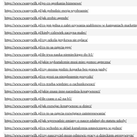
https://www.cwanywilk.pl/po-co-spotkania-biznesowe/
https://www.cwanywilk.pl/jak-pobudzic-swoja-wyobraznie/
https://www.cwanywilk.pl/jak-zrobic-agende/
https://www.cwanywilk.pl/co-jest-jedna-z-zalet-uzywania-szablonow-w-kampaniach-marketi
https://www.cwanywilk.pl/kiedy-czlowiek-zaczyna-malec/
https://www.cwanywilk.pl/czy-szkola-jezykowa-sie-oplaca/
https://www.cwanywilk.pl/co-to-sa-zajecia-ppp/
https://www.cwanywilk.pl/ile-trwa-nauka-niemieckiego-do-b1/
https://www.cwanywilk.pl/jakie-wyksztalcenie-musi-miec-pomoc-apteczna/
https://www.cwanywilk.pl/czy-mozna-jezdzic-koparka-bez-prawa-jazdy/
https://www.cwanywilk.pl/co-grozi-za-niezgloszenie-pozyczki/
https://www.cwanywilk.pl/co-trzeba-wiedziec-o-rachunkowosci/
https://www.cwanywilk.pl/jakie-znasz-inne-narzedzia-kreatywnosci/
https://www.cwanywilk.pl/ile-czasu-z-a2-na-b1/
https://www.cwanywilk.pl/jak-rozwijac-kreatywnosc-u-dzieci/
https://www.cwanywilk.pl/co-to-sa-zajecia-rozwijajace-zainteresowania/
https://www.cwanywilk.pl/jak-wprowadzic-zmiany-o-nauce-zdalnej-do-statutu-szkoly/
https://www.cwanywilk.pl/co-wchodzi-w-sklad-ksztalcenia-ustawicznego-w-polsce/
https://www.cwanywilk.pl/czy-nauczyciel-moze-odmowic-pracy-z-dzieckiem-agresywnym/