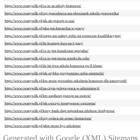
https://www.cwanywilk.pl/co-to-sa-szkoly-branzowe/
https://www.cwanywilk.pl/czy-pracodawca-ma-obowiazek-szkolic-pracownika/
https://www.cwanywilk.pl/jak-sie-pracuje-w-usa/
https://www.cwanywilk.pl/jaka-jest-hierarchia-w-pracy/
https://www.cwanywilk.pl/czego-nie-nalezy-robic-na-rozmowie-kwalifikacyjnej/
https://www.cwanywilk.pl/ile-kosztuje-kurs-na-f-gazy/
https://www.cwanywilk.pl/co-to-jest-ksztalcenie-specjalne/
https://www.cwanywilk.pl/co-to-jest-teoria-sciezki-do-celu/
https://www.cwanywilk.pl/ile-lat-trwa-szkola-branzowa-po-8-klasie/
https://www.cwanywilk.pl/jak-szybko-przypomniec-sobie-niemiecki/
https://www.cwanywilk.pl/kto-moze-prowadzic-szkolenia-branzowe-dla-nauczycieli/
https://www.cwanywilk.pl/na-czym-polega-praca-w-administracji/
https://www.cwanywilk.pl/kto-najdluzej-pracuje-na-swiecie/
https://www.cwanywilk.pl/jak-cwiczyc-kreatywnosc-cwiczenia/
https://www.cwanywilk.pl/ktory-bank-daje-najwieksza-zdolnosc-kredytowa/
https://www.cwanywilk.pl/czy-oplaca-sie-zostac-farmaceuta/
https://www.cwanywilk.pl/jakie-moze-byc-szkolenie/
Generated with
Google (XML) Sitemaps G