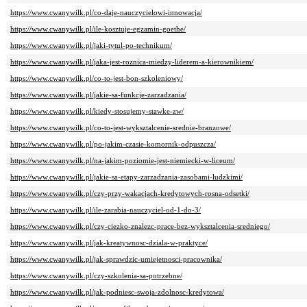
https://www.cwanywilk.pl/co-daje-nauczycielowi-innowacja/
https://www.cwanywilk.pl/ile-kosztuje-egzamin-goethe/
https://www.cwanywilk.pl/jaki-tytul-po-technikum/
https://www.cwanywilk.pl/jaka-jest-roznica-miedzy-liderem-a-kierownikiem/
https://www.cwanywilk.pl/co-to-jest-bon-szkoleniowy/
https://www.cwanywilk.pl/jakie-sa-funkcje-zarzadzania/
https://www.cwanywilk.pl/kiedy-stosujemy-stawke-zw/
https://www.cwanywilk.pl/co-to-jest-wyksztalcenie-srednie-branzowe/
https://www.cwanywilk.pl/po-jakim-czasie-komornik-odpuszcza/
https://www.cwanywilk.pl/na-jakim-poziomie-jest-niemiecki-w-liceum/
https://www.cwanywilk.pl/jakie-sa-etapy-zarzadzania-zasobami-ludzkimi/
https://www.cwanywilk.pl/czy-przy-wakacjach-kredytowych-rosna-odsetki/
https://www.cwanywilk.pl/ile-zarabia-nauczyciel-od-1-do-3/
https://www.cwanywilk.pl/czy-ciezko-znalezc-prace-bez-wyksztalcenia-sredniego/
https://www.cwanywilk.pl/jak-kreatywnosc-dziala-w-praktyce/
https://www.cwanywilk.pl/jak-sprawdzic-umiejetnosci-pracownika/
https://www.cwanywilk.pl/czy-szkolenia-sa-potrzebne/
https://www.cwanywilk.pl/jak-podniesc-swoja-zdolnosc-kredytowa/