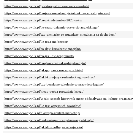
https://www.cwanywilk.pl/po-ktorej-stronie-serwetki-na-stole/
https://www.cwanywilk.pl/co-jest-tansze-kredyt-gotowkowy-czy-hipoteczny/
https://www.cwanywilk.pl/co-z-kredytami-w-2023-roku/
https://www.cwanywilk.pl/ile-czasu-dziennie-uczyc-sie-angielskiego/
https://www.cwanywilk.pl/czy-pieniadze-ze-sprzedazy-mieszkania-sa-dochodem/
https://www.cwanywilk.pl/ile-tesla-ma-bitcoin/
https://www.cwanywilk.pl/co-daje-ksztalcenie-specjalne/
https://www.cwanywilk.pl/co-jesli-nie-programista/
https://www.cwanywilk.pl/co-grozi-za-brak-splaty-kredytu/
https://www.cwanywilk.pl/jak-poprawic-rozwoj-osobisty/
https://www.cwanywilk.pl/jaki-kurs-jezyka-niemieckiego-wybrac/
https://www.cwanywilk.pl/czy-bezplatne-szkolenie-w-pracy-jest-legalne/
https://www.cwanywilk.pl/kiedy-trzeba-prowadzic-ksiegi/
https://www.cwanywilk.pl/w-jaki-sposob-kierownik-moze-oddzialywac-na-kulture-organizac
https://www.cwanywilk.pl/ile-jest-wszystkich-zawodow/
https://www.cwanywilk.pl/dlaczego-content-marketing/
https://www.cwanywilk.pl/ile-kosztuje-roczny-kurs-angielskiego/
https://www.cwanywilk.pl/jaki-linux-dla-poczatkujacego/