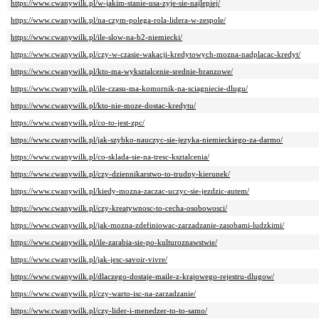
https://www.cwanywilk.pl/w-jakim-stanie-usa-zyje-sie-najlepiej/
https://www.cwanywilk.pl/na-czym-polega-rola-lidera-w-zespole/
https://www.cwanywilk.pl/ile-slow-na-b2-niemiecki/
https://www.cwanywilk.pl/czy-w-czasie-wakacji-kredytowych-mozna-nadplacac-kredyt/
https://www.cwanywilk.pl/kto-ma-wyksztalcenie-srednie-branzowe/
https://www.cwanywilk.pl/ile-czasu-ma-komornik-na-sciagniecie-dlugu/
https://www.cwanywilk.pl/kto-nie-moze-dostac-kredytu/
https://www.cwanywilk.pl/co-to-jest-zpc/
https://www.cwanywilk.pl/jak-szybko-nauczyc-sie-jezyka-niemieckiego-za-darmo/
https://www.cwanywilk.pl/co-sklada-sie-na-tresc-ksztalcenia/
https://www.cwanywilk.pl/czy-dziennikarstwo-to-trudny-kierunek/
https://www.cwanywilk.pl/kiedy-mozna-zaczac-uczyc-sie-jezdzic-autem/
https://www.cwanywilk.pl/czy-kreatywnosc-to-cecha-osobowosci/
https://www.cwanywilk.pl/jak-mozna-zdefiniowac-zarzadzanie-zasobami-ludzkimi/
https://www.cwanywilk.pl/ile-zarabia-sie-po-kulturoznawstwie/
https://www.cwanywilk.pl/jak-jesc-savoir-vivre/
https://www.cwanywilk.pl/dlaczego-dostaje-maile-z-krajowego-rejestru-dlugow/
https://www.cwanywilk.pl/czy-warto-isc-na-zarzadzanie/
https://www.cwanywilk.pl/czy-lider-i-menedzer-to-to-samo/