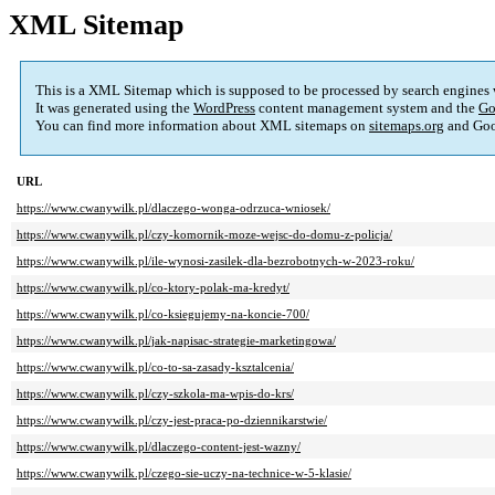
XML Sitemap
This is a XML Sitemap which is supposed to be processed by search engines
It was generated using the
WordPress
content management system and the
Go
You can find more information about XML sitemaps on
sitemaps.org
and Goo
URL
https://www.cwanywilk.pl/dlaczego-wonga-odrzuca-wniosek/
https://www.cwanywilk.pl/czy-komornik-moze-wejsc-do-domu-z-policja/
https://www.cwanywilk.pl/ile-wynosi-zasilek-dla-bezrobotnych-w-2023-roku/
https://www.cwanywilk.pl/co-ktory-polak-ma-kredyt/
https://www.cwanywilk.pl/co-ksiegujemy-na-koncie-700/
https://www.cwanywilk.pl/jak-napisac-strategie-marketingowa/
https://www.cwanywilk.pl/co-to-sa-zasady-ksztalcenia/
https://www.cwanywilk.pl/czy-szkola-ma-wpis-do-krs/
https://www.cwanywilk.pl/czy-jest-praca-po-dziennikarstwie/
https://www.cwanywilk.pl/dlaczego-content-jest-wazny/
https://www.cwanywilk.pl/czego-sie-uczy-na-technice-w-5-klasie/