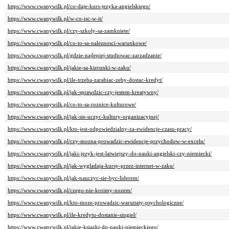
https://www.cwanywilk.pl/co-daje-kurs-jezyka-angielskiego/
https://www.cwanywilk.pl/w-co-isc-w-it/
https://www.cwanywilk.pl/czy-szkoly-sa-zamkniete/
https://www.cwanywilk.pl/co-to-sa-naleznosci-warunkowe/
https://www.cwanywilk.pl/gdzie-najlepiej-studiowac-zarzadzanie/
https://www.cwanywilk.pl/jakie-sa-kierunki-w-zaku/
https://www.cwanywilk.pl/ile-trzeba-zarabiac-zeby-dostac-kredyt/
https://www.cwanywilk.pl/jak-sprawdzic-czy-jestem-kreatywny/
https://www.cwanywilk.pl/co-to-sa-roznice-kulturowe/
https://www.cwanywilk.pl/jak-sie-uczyc-kultury-organizacyjnej/
https://www.cwanywilk.pl/kto-jest-odpowiedzialny-za-ewidencje-czasu-pracy/
https://www.cwanywilk.pl/czy-mozna-prowadzic-ewidencje-przychodow-w-excelu/
https://www.cwanywilk.pl/jaki-jezyk-jest-latwiejszy-do-nauki-angielski-czy-niemiecki/
https://www.cwanywilk.pl/jak-wygladaja-kursy-przez-internet-w-zaku/
https://www.cwanywilk.pl/jak-nauczyc-sie-byc-liderem/
https://www.cwanywilk.pl/czego-nie-kroimy-nozem/
https://www.cwanywilk.pl/kto-moze-prowadzic-warsztaty-psychologiczne/
https://www.cwanywilk.pl/ile-kredytu-dostanie-singiel/
https://www.cwanywilk.pl/jakie-ksiazki-do-nauki-niemieckiego/