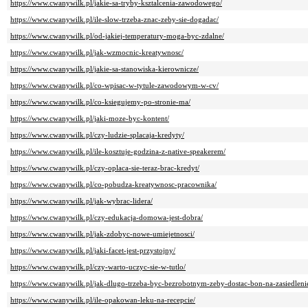
https://www.cwanywilk.pl/jakie-sa-tryby-ksztalcenia-zawodowego/
https://www.cwanywilk.pl/ile-slow-trzeba-znac-zeby-sie-dogadac/
https://www.cwanywilk.pl/od-jakiej-temperatury-moga-byc-zdalne/
https://www.cwanywilk.pl/jak-wzmocnic-kreatywnosc/
https://www.cwanywilk.pl/jakie-sa-stanowiska-kierownicze/
https://www.cwanywilk.pl/co-wpisac-w-tytule-zawodowym-w-cv/
https://www.cwanywilk.pl/co-ksiegujemy-po-stronie-ma/
https://www.cwanywilk.pl/jaki-moze-byc-kontent/
https://www.cwanywilk.pl/czy-ludzie-splacaja-kredyty/
https://www.cwanywilk.pl/ile-kosztuje-godzina-z-native-speakerem/
https://www.cwanywilk.pl/czy-oplaca-sie-teraz-brac-kredyt/
https://www.cwanywilk.pl/co-pobudza-kreatywnosc-pracownika/
https://www.cwanywilk.pl/jak-wybrac-lidera/
https://www.cwanywilk.pl/czy-edukacja-domowa-jest-dobra/
https://www.cwanywilk.pl/jak-zdobyc-nowe-umiejetnosci/
https://www.cwanywilk.pl/jaki-facet-jest-przystojny/
https://www.cwanywilk.pl/czy-warto-uczyc-sie-w-tutlo/
https://www.cwanywilk.pl/jak-dlugo-trzeba-byc-bezrobotnym-zeby-dostac-bon-na-zasiedleni
https://www.cwanywilk.pl/ile-opakowan-leku-na-recepcie/