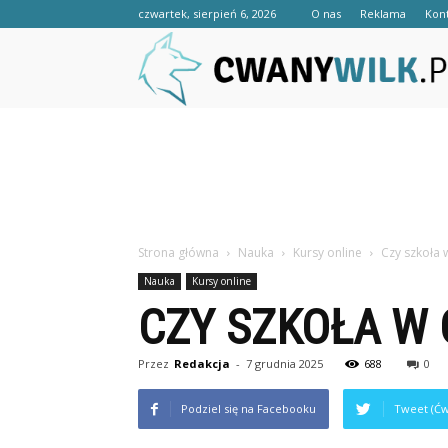
czwartek, sierpień 6, 2026
O nas
Reklama
Kon
Strona główna
Nauka
Kursy online
Czy szkoła 
Nauka
Kursy online
CZY SZKOŁA W
Przez
Redakcja
-
7 grudnia 2025
688
0
Podziel się na Facebooku
Tweet (Ćw