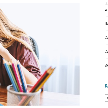
do
w
Il
Co
Cz
Sk
K
Ka