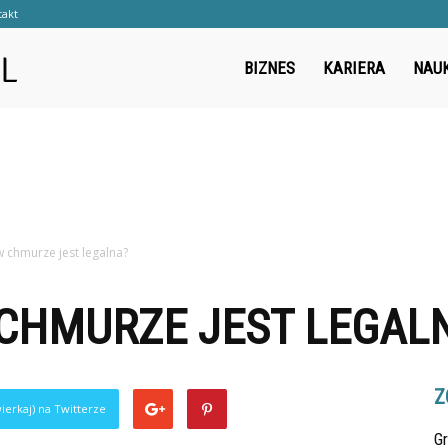
takt
Cwanywilk.pl
BIZNES
KARIERA
NAU
w chmurze jest legalna?
 CHMURZE JEST LEGAL
Z
ierkaj) na Twitterze
Gr