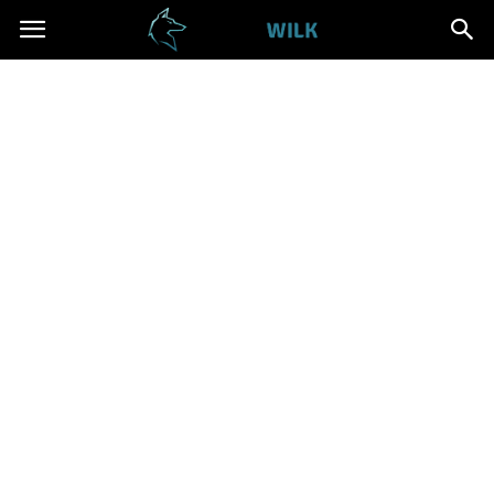
Cwanywilk.pl