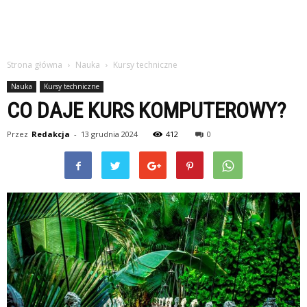
Strona główna
Nauka
Kursy techniczne
Nauka
Kursy techniczne
CO DAJE KURS KOMPUTEROWY?
Przez
Redakcja
-
13 grudnia 2024
412
0