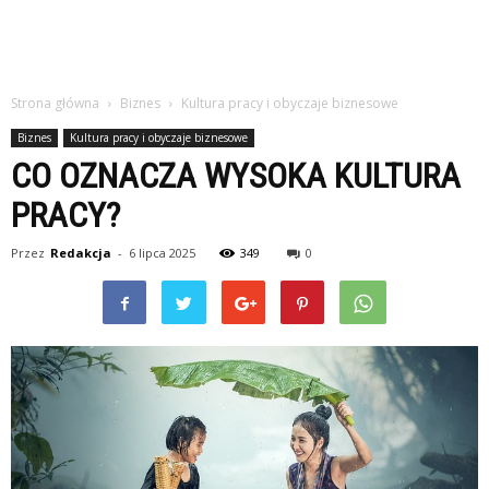
Strona główna
Biznes
Kultura pracy i obyczaje biznesowe
Biznes
Kultura pracy i obyczaje biznesowe
CO OZNACZA WYSOKA KULTURA
PRACY?
Przez
Redakcja
-
6 lipca 2025
349
0