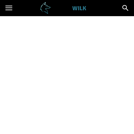
Cwanywilk.pl