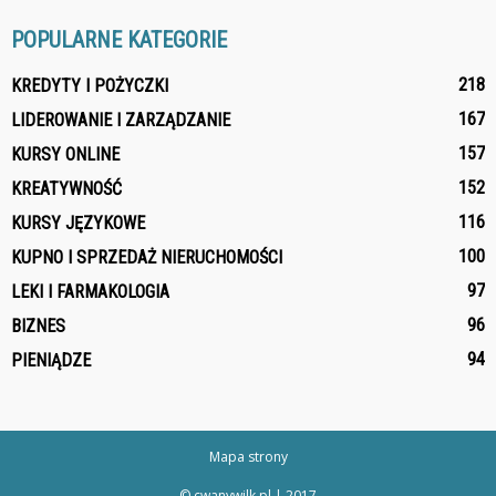
POPULARNE KATEGORIE
218
KREDYTY I POŻYCZKI
167
LIDEROWANIE I ZARZĄDZANIE
157
KURSY ONLINE
152
KREATYWNOŚĆ
116
KURSY JĘZYKOWE
100
KUPNO I SPRZEDAŻ NIERUCHOMOŚCI
97
LEKI I FARMAKOLOGIA
96
BIZNES
94
PIENIĄDZE
Mapa strony
© cwanywilk.pl | 2017