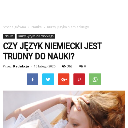
Strona główna
Nauka
Kursy języka niemieckiego
Nauka
Kursy języka niemieckiego
CZY JĘZYK NIEMIECKI JEST
TRUDNY DO NAUKI?
Przez
Redakcja
-
15 lutego 2025
363
0