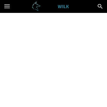
Cwanywilk.pl