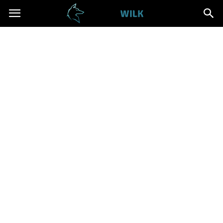
Cwanywilk.pl