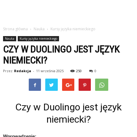
Strona główna
Nauka
Kursy języka niemieckiego
Nauka
Kursy języka niemieckiego
CZY W DUOLINGO JEST JĘZYK
NIEMIECKI?
Przez
Redakcja
-
11 września 2025
250
0
Czy w Duolingo jest język
niemiecki?
Wprowadzenie: