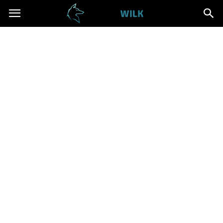
Cwanywilk.pl