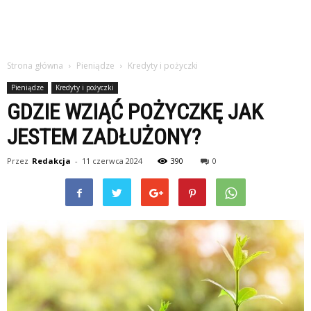
Strona główna
Pieniądze
Kredyty i pożyczki
Pieniądze
Kredyty i pożyczki
GDZIE WZIĄĆ POŻYCZKĘ JAK
JESTEM ZADŁUŻONY?
Przez
Redakcja
-
11 czerwca 2024
390
0