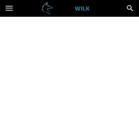
Cwanywilk.pl