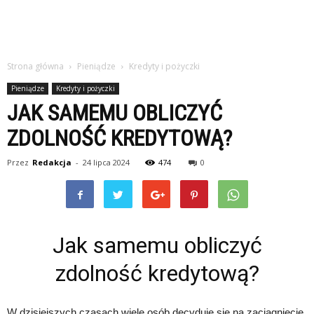
Strona główna
Pieniądze
Kredyty i pożyczki
Pieniądze
Kredyty i pożyczki
JAK SAMEMU OBLICZYĆ
ZDOLNOŚĆ KREDYTOWĄ?
Przez
Redakcja
-
24 lipca 2024
474
0
Jak samemu obliczyć
zdolność kredytową?
W dzisiejszych czasach wiele osób decyduje się na zaciągnięcie