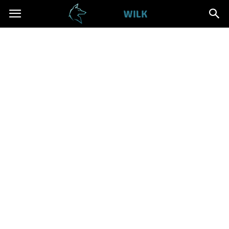
Cwanywilk.pl