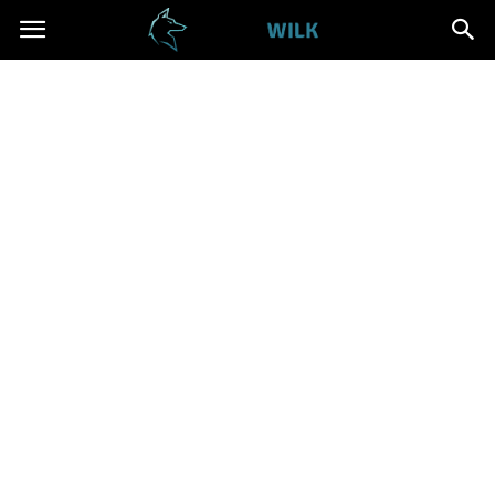
Cwanywilk.pl