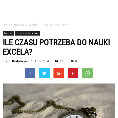
Strona główna
Nauka
Kursy techniczne
Nauka
Kursy techniczne
ILE CZASU POTRZEBA DO NAUKI
EXCELA?
Przez
Redakcja
-
18 lipca 2024
393
0