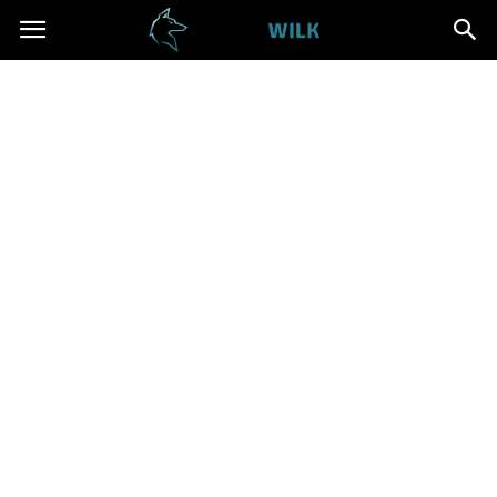
Cwanywilk.pl