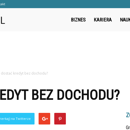
takt
Cwanywilk.pl
BIZNES
KARIERA
NAU
k dostać kredyt bez dochodu?
REDYT BEZ DOCHODU?
Z
ierkaj) na Twitterze
Gr