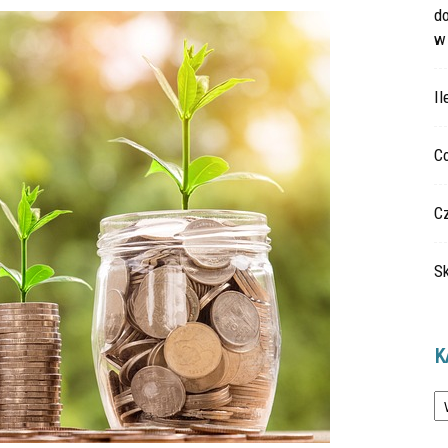
do
w
Il
Co
Cz
Sk
K
Ka