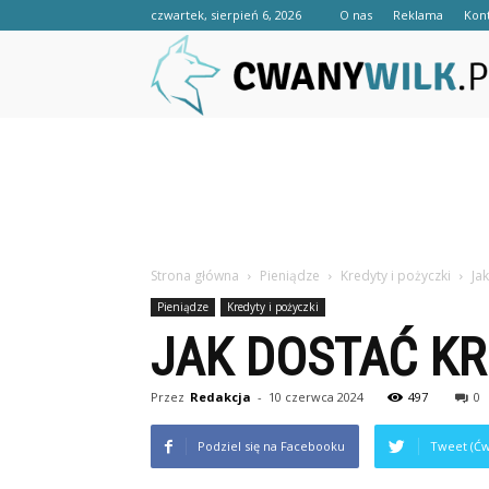
czwartek, sierpień 6, 2026
O nas
Reklama
Kon
Strona główna
Pieniądze
Kredyty i pożyczki
Ja
Pieniądze
Kredyty i pożyczki
JAK DOSTAĆ K
Przez
Redakcja
-
10 czerwca 2024
497
0
Podziel się na Facebooku
Tweet (Ćw