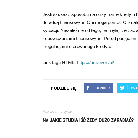
Jeśli szukasz sposobu na otrzymanie kredytu 
doradcą finansowym. Oni mogą pomóc Ci znale
sytuacji. Niezależnie od tego, pamiętaj, że zac
zobowiązaniami finansowymi. Przed podjęciem j
i regulacjami oferowanego kredytu.
Link tagu HTML:
https://artseven.pl/
PODZIEL SIĘ
Facebook
Twit
Poprzedni artykuł
NA JAKIE STUDIA IŚĆ ŻEBY DUŻO ZARABIAĆ?