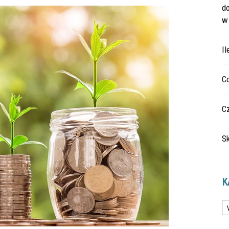
do
w
Il
Co
Cz
Sk
K
Ka