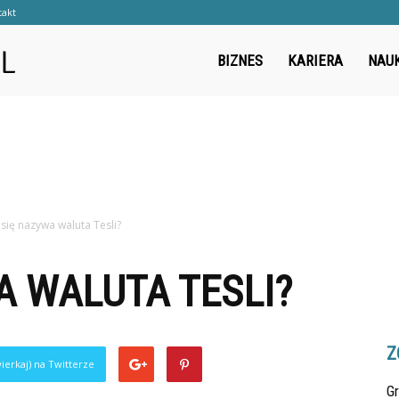
takt
Cwanywilk.pl
BIZNES
KARIERA
NAU
 się nazywa waluta Tesli?
A WALUTA TESLI?
Z
ierkaj) na Twitterze
Gr