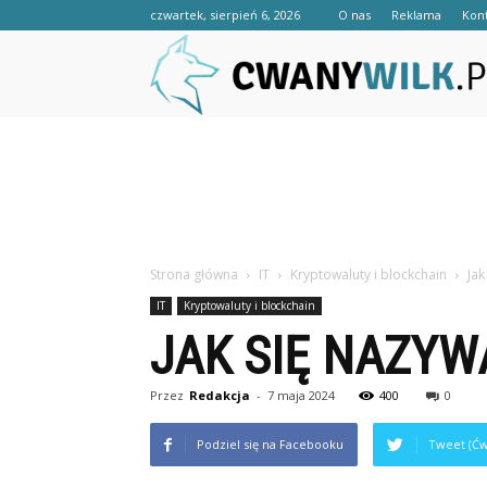
czwartek, sierpień 6, 2026
O nas
Reklama
Kon
Strona główna
IT
Kryptowaluty i blockchain
Jak
IT
Kryptowaluty i blockchain
JAK SIĘ NAZYW
Przez
Redakcja
-
7 maja 2024
400
0
Podziel się na Facebooku
Tweet (Ćw