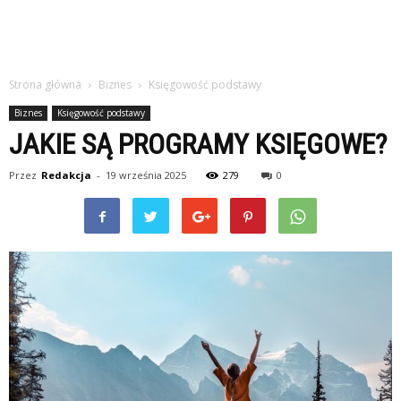
Strona główna
Biznes
Księgowość podstawy
Biznes
Księgowość podstawy
JAKIE SĄ PROGRAMY KSIĘGOWE?
Przez
Redakcja
-
19 września 2025
279
0