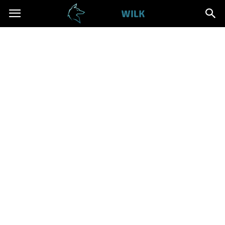
Cwanywilk.pl