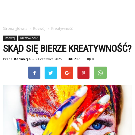
Strona główna
Rozwój
Kreatywność
Rozwój
Kreatywność
SKĄD SIĘ BIERZE KREATYWNOŚĆ?
Przez
Redakcja
-
21 czerwca 2025
297
0