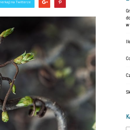
ierkaj) na Twitterze
Gr
do
w
Il
Co
Cz
Sk
K
Ka