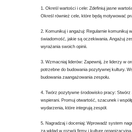
1. Określ wartości i cele: Zdefiniuj jasne warto
Określ również cele, które będą motywować pr
2. Komunikuj i angażuj: Regularnie komunikuj w
świadomość, jakie są oczekiwania. Angażuj ze
wyrażania swoich opinii.
3. Wzmacniaj liderów: Zapewnij, że liderzy w o
potrzebne do budowania pozytywnej kultury. Ws
budowania zaangażowania zespołu.
4. Twórz pozytywne środowisko pracy: Stwórz a
wspierani. Promuj otwartość, szacunek i współp
wydarzenia, które integrują zespół.
5. Nagradzaj i doceniaj: Wprowadź system nagr
za wkład w rozwój firmy i kulturę organizacyjną