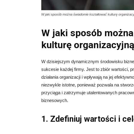
W jaki sposób można świadomie kształtować kulturę organizac
W jaki sposób można
kulturę organizacyjn
W dzisiejszym dynamicznym środowisku biznes
sukcesie każdej firmy. Jest to zbiór wartości, 
działania organizacji i wpływają na jej efektyw
niezwykle istotne, ponieważ pozwala na stworz
przyciąga i zatrzymuje utalentowanych pracown
biznesowych.
1. Zdefiniuj wartości i ce