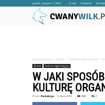
piątek, sierpień 7, 2026
O nas
Reklama
Kontak
Strona główna
Biznes
Kultura organizacyjna
W 
Biznes
Kultura organizacyjna
W JAKI SPOSÓ
KULTURĘ ORGA
Przez
Redakcja
-
4 lipca 2025
332
0