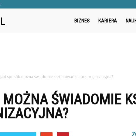
t
Cwanywilk.pl
BIZNES
KARIERA
NAU
jaki sposób można świadomie kształtować kulturę organizacyjna?
B MOŻNA ŚWIADOMIE 
NIZACYJNA?
Z