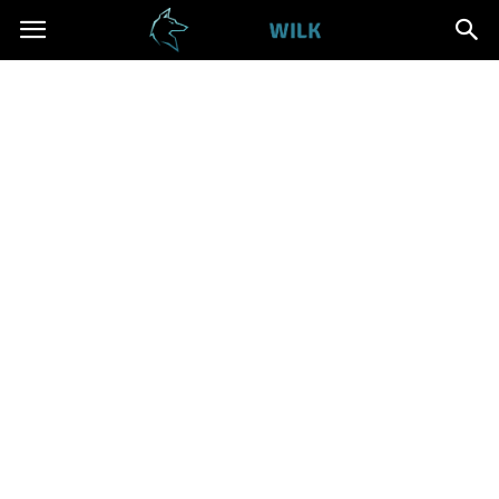
Cwanywilk.pl