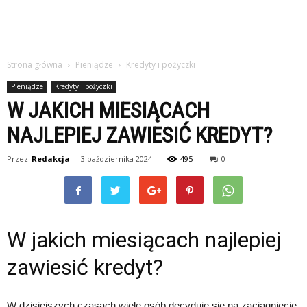
Strona główna
Pieniądze
Kredyty i pożyczki
Pieniądze
Kredyty i pożyczki
W JAKICH MIESIĄCACH
NAJLEPIEJ ZAWIESIĆ KREDYT?
Przez
Redakcja
-
3 października 2024
495
0
W jakich miesiącach najlepiej
zawiesić kredyt?
W dzisiejszych czasach wiele osób decyduje się na zaciągnięcie