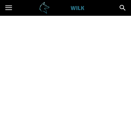
Cwanywilk.pl