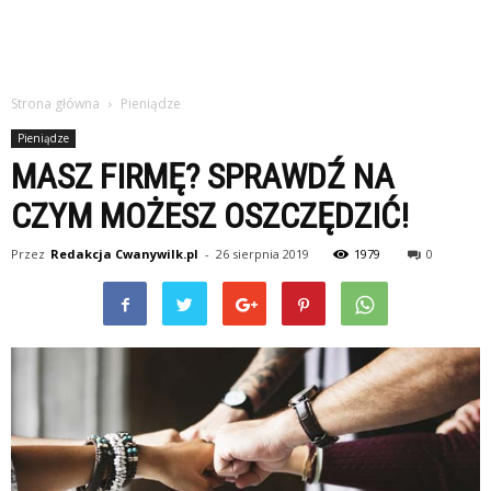
Strona główna
Pieniądze
Pieniądze
MASZ FIRMĘ? SPRAWDŹ NA
CZYM MOŻESZ OSZCZĘDZIĆ!
Przez
Redakcja Cwanywilk.pl
-
26 sierpnia 2019
1979
0